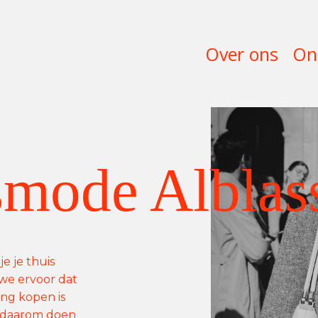
Over ons
On
mode Alblas
e je thuis
n we ervoor dat
ding kopen is
 daarom doen