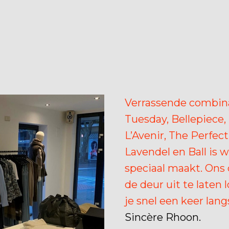
Verrassende combina
Tuesday, Bellepiece, 
L’Avenir, The Perfec
Lavendel en Ball is 
speciaal maakt. Ons d
de deur uit te laten 
je snel een keer la
Sincère Rhoon.