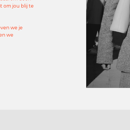
 om jou blij te
ven we je
den we