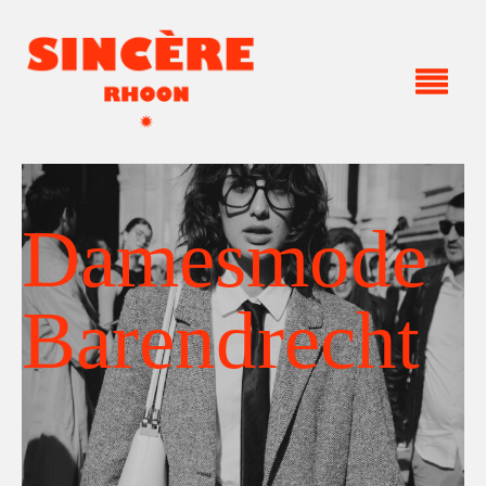
Damesmode
Barendrecht