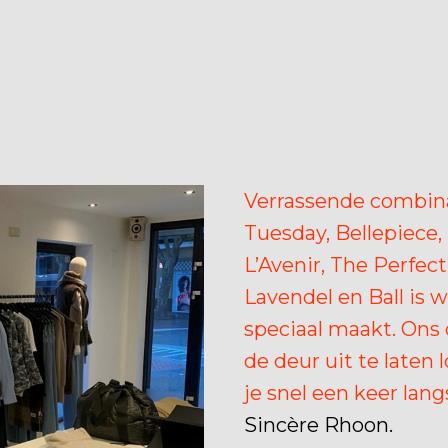
Verrassende combina
Tuesday, Bellepiece, 
L’Avenir, The Perfec
Lavendel en Ball is 
speciaal maakt. Ons d
de deur uit te laten 
je snel een keer la
Sincère Rhoon.