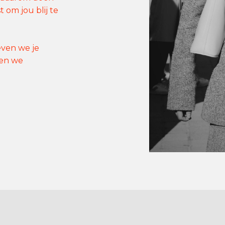
 om jou blij te
ven we je
den we