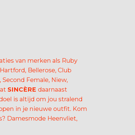
ties van merken als Ruby
Hartford, Bellerose, Club
t, Second Female, Niew,
wat
SINCÈRE
daarnaast
oel is altijd om jou stralend
lopen in je nieuwe outfit. Kom
ngs? Damesmode Heenvliet,