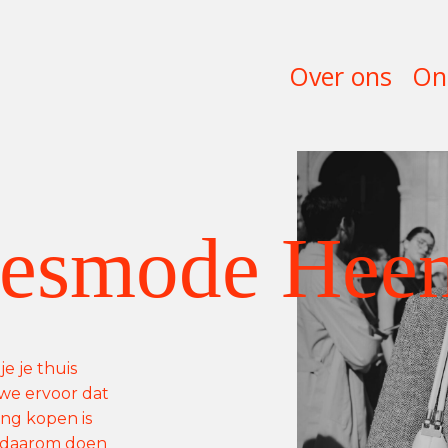
Over ons
On
smode Heen
e je thuis
n we ervoor dat
ding kopen is
 daarom doen