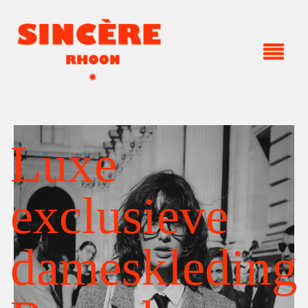
Luxe
exclusieve
dameskleding