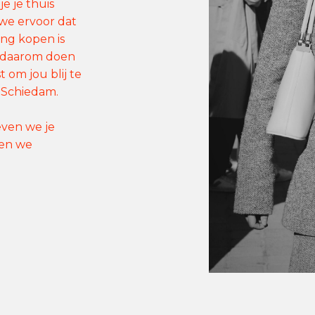
e je thuis
n we ervoor dat
ding kopen is
 daarom doen
 om jou blij te
 Schiedam.
ven we je
den we