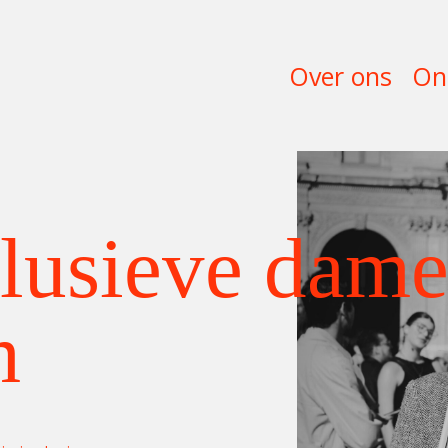
Over ons
On
lusieve dame
m