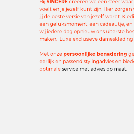
Bij
SINCÈRE
creëren we een sfeer waar j
voelt en je jezelf kunt zijn. Hier zorge
jij de beste versie van jezelf wordt. Kle
een geluksmoment, een cadeautje, en
wij iedere dag opnieuw ons uiterste best
maken. Luxe exclusieve dameskleding
Met onze
persoonlijke benadering
ge
eerlijk en passend stylingadvies en bie
optimale
service met advies op maat.