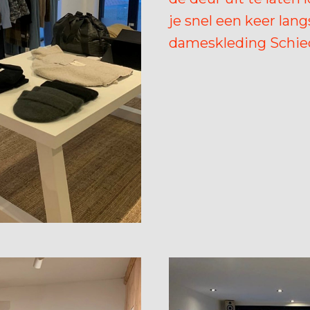
je snel een keer lan
dameskleding Schi