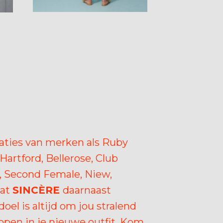
ties van merken als Ruby
Hartford, Bellerose, Club
t, Second Female, Niew,
wat
SINCÈRE
daarnaast
oel is altijd om jou stralend
lopen in je nieuwe outfit. Kom