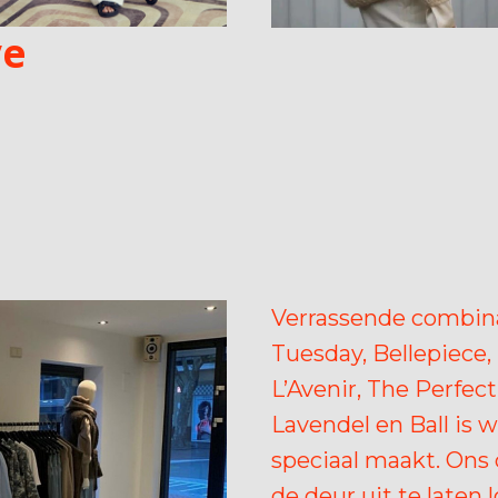
ve
Verrassende combina
Tuesday, Bellepiece, 
L’Avenir, The Perfec
Lavendel en Ball is 
speciaal maakt. Ons d
de deur uit te laten 